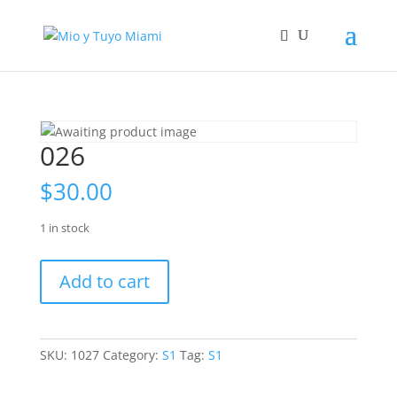
026
$
30.00
1 in stock
026
Add to cart
quantity
SKU:
1027
Category:
S1
Tag:
S1