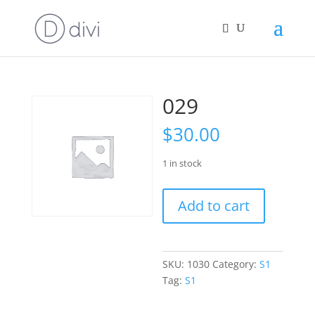
029
$
30.00
1 in stock
029
Add to cart
quantity
SKU:
1030
Category:
S1
Tag:
S1