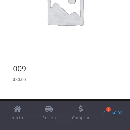
009
$
30.00
$
0.00
Designed by
Elegant Themes
| Powered by
Inicio
Sorteo
Comprar
WordPress