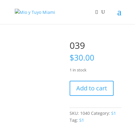
039
$
30.00
1 in stock
039
Add to cart
quantity
SKU:
1040
Category:
S1
Tag:
S1