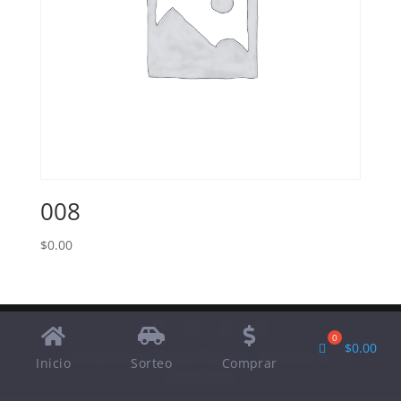
008
$
0.00
$
0.00
Designed by
Elegant Themes
| Powered by
Inicio
Sorteo
Comprar
WordPress