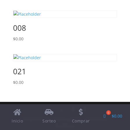
008
$
0.00
021
$
0.00
$
0.00
Designed by
Elegant Themes
| Powered by
Inicio
Sorteo
Comprar
WordPress