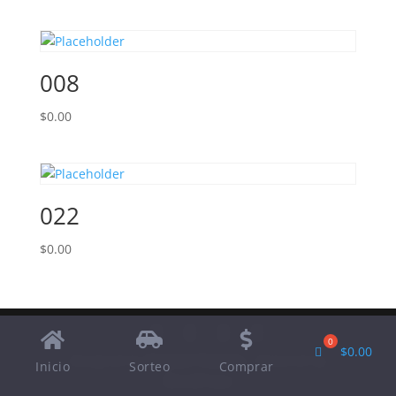
008
$
0.00
022
$
0.00
$
0.00
Designed by
Elegant Themes
| Powered by
Inicio
Sorteo
Comprar
WordPress