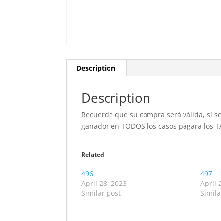
Description
Description
Recuerde que su compra será válida, si se 
ganador en TODOS los casos pagara los T
Related
496
497
April 28, 2023
April 
Similar post
Simila