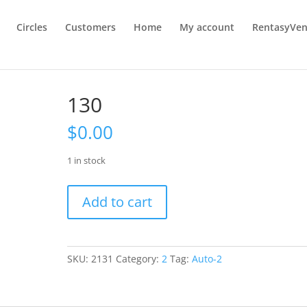
Circles
Customers
Home
My account
RentasyVen
130
$
0.00
1 in stock
130
Add to cart
quantity
SKU:
2131
Category:
2
Tag:
Auto-2