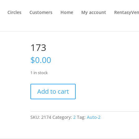
Circles
Customers
Home
My account
RentasyVen
173
$
0.00
1 in stock
173
Add to cart
quantity
SKU:
2174
Category:
2
Tag:
Auto-2