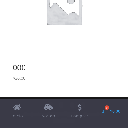
000
$
30.00
$
0.00
Designed by
Elegant Themes
| Powered by
Inicio
Sorteo
Comprar
WordPress