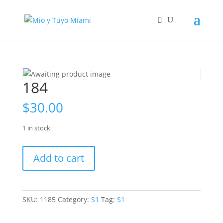
184
$
30.00
1 in stock
184
Add to cart
quantity
SKU:
1185
Category:
S1
Tag:
S1