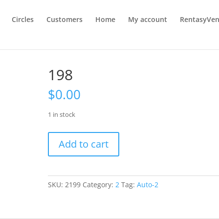
Circles
Customers
Home
My account
RentasyVen
198
$
0.00
1 in stock
198
Add to cart
quantity
SKU:
2199
Category:
2
Tag:
Auto-2