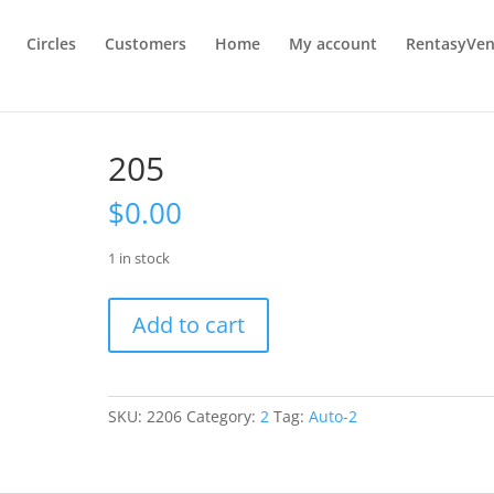
Circles
Customers
Home
My account
RentasyVen
205
$
0.00
1 in stock
205
Add to cart
quantity
SKU:
2206
Category:
2
Tag:
Auto-2