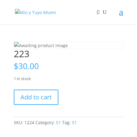
223
$
30.00
1 in stock
223
Add to cart
quantity
SKU:
1224
Category:
S1
Tag:
S1