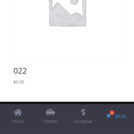
022
$
0.00
$
0.00
Designed by
Elegant Themes
| Powered by
Inicio
Sorteo
Comprar
WordPress