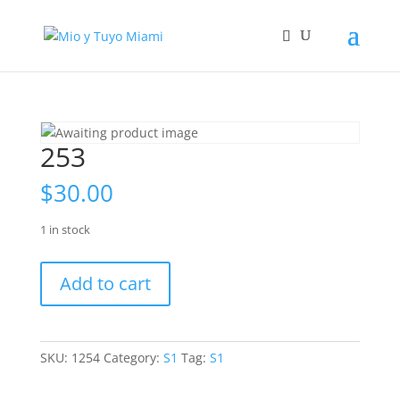
253
$
30.00
1 in stock
253
Add to cart
quantity
SKU:
1254
Category:
S1
Tag:
S1