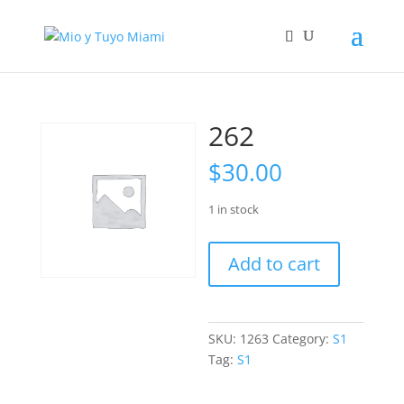
262
$
30.00
1 in stock
262
Add to cart
quantity
SKU:
1263
Category:
S1
Tag:
S1