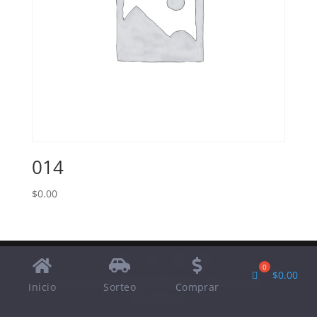
014
$
0.00
$
0.00
Designed by
Elegant Themes
| Powered by
Inicio
Sorteo
Comprar
WordPress