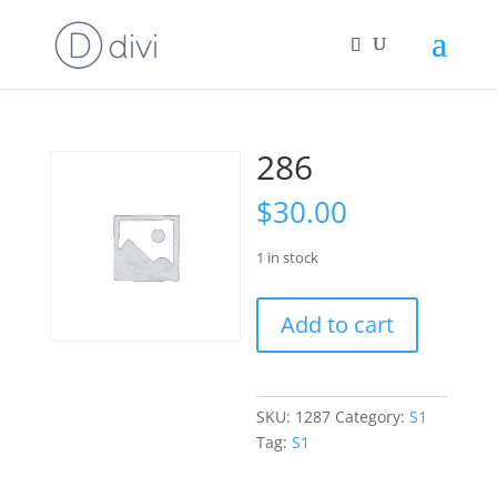
286
$
30.00
1 in stock
286
Add to cart
quantity
SKU:
1287
Category:
S1
Tag:
S1