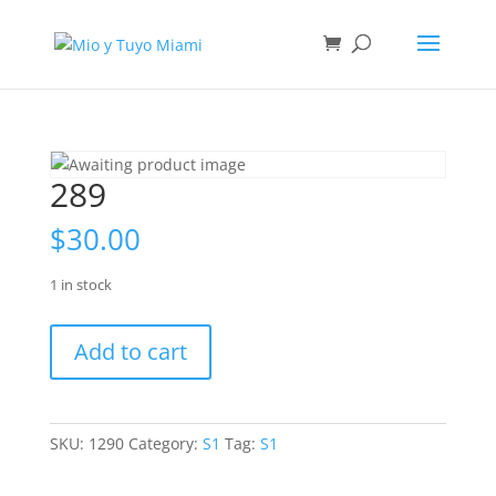
289
$
30.00
1 in stock
289
Add to cart
quantity
SKU:
1290
Category:
S1
Tag:
S1