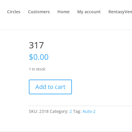
Circles
Customers
Home
My account
RentasyVen
317
$
0.00
1 in stock
317
Add to cart
quantity
SKU:
2318
Category:
2
Tag:
Auto-2