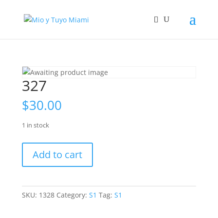
327
$
30.00
1 in stock
327
Add to cart
quantity
SKU:
1328
Category:
S1
Tag:
S1