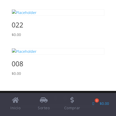
022
$
0.00
008
$
0.00
$
0.00
Designed by
Elegant Themes
| Powered by
Inicio
Sorteo
Comprar
WordPress