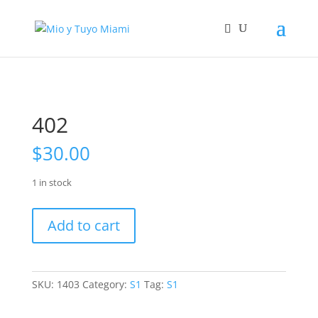
402
$
30.00
1 in stock
402
Add to cart
quantity
SKU:
1403
Category:
S1
Tag:
S1