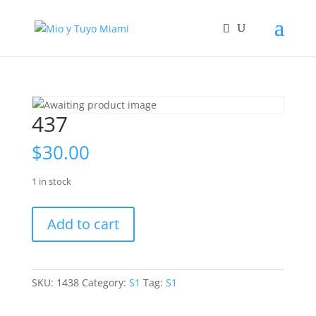
437
$
30.00
1 in stock
437
Add to cart
quantity
SKU:
1438
Category:
S1
Tag:
S1