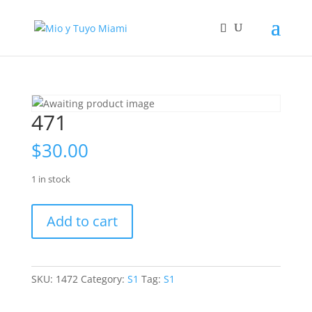
471
$
30.00
1 in stock
471
Add to cart
quantity
SKU:
1472
Category:
S1
Tag:
S1