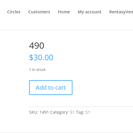
Circles
Customers
Home
My account
RentasyVen
490
$
30.00
1 in stock
490
Add to cart
quantity
SKU:
1491
Category:
S1
Tag:
S1