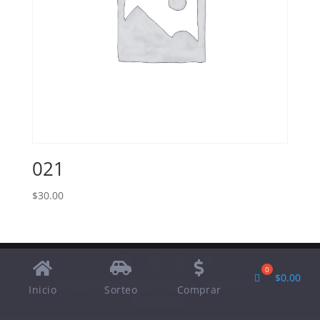
021
$
30.00
$
0.00
Designed by
Elegant Themes
| Powered by
Inicio
Sorteo
Comprar
WordPress