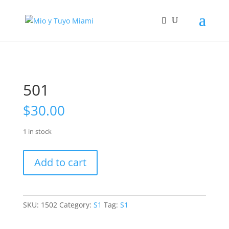
501
$
30.00
1 in stock
501
Add to cart
quantity
SKU:
1502
Category:
S1
Tag:
S1