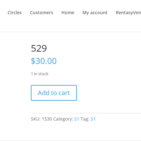
Circles
Customers
Home
My account
RentasyVen
529
$
30.00
1 in stock
529
Add to cart
quantity
SKU:
1530
Category:
S1
Tag:
S1