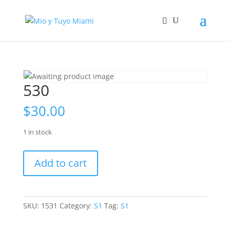
530
$
30.00
1 in stock
530
Add to cart
quantity
SKU:
1531
Category:
S1
Tag:
S1