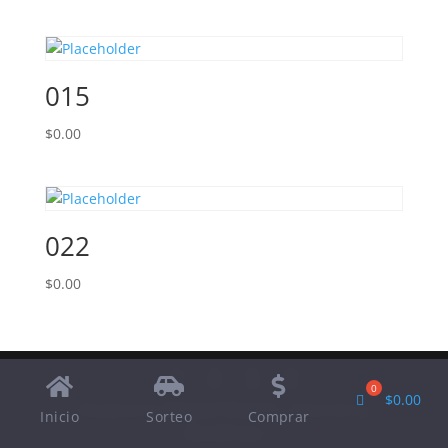
015
$
0.00
022
$
0.00
$
0.00
Designed by
Elegant Themes
| Powered by
Inicio
Sorteo
Comprar
WordPress