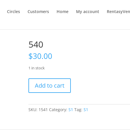
Circles
Customers
Home
My account
RentasyVen
540
$
30.00
1 in stock
540
Add to cart
quantity
SKU:
1541
Category:
S1
Tag:
S1