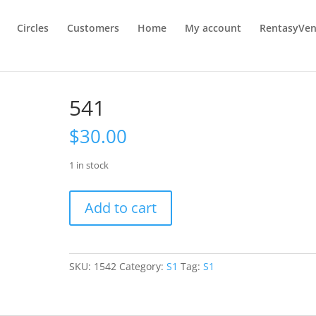
Circles
Customers
Home
My account
RentasyVen
541
$
30.00
1 in stock
541
Add to cart
quantity
SKU:
1542
Category:
S1
Tag:
S1