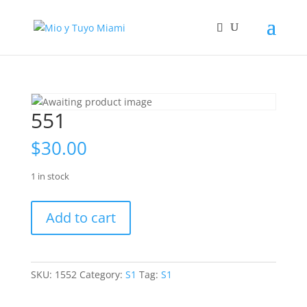
551
$
30.00
1 in stock
551
Add to cart
quantity
SKU:
1552
Category:
S1
Tag:
S1