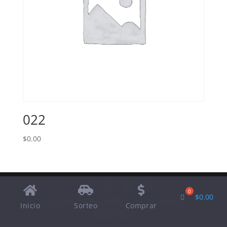
022
$
0.00
$
0.00
Designed by
Elegant Themes
| Powered by
Inicio
Sorteo
Comprar
WordPress