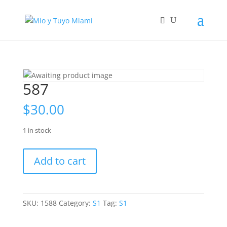
587
$
30.00
1 in stock
587
Add to cart
quantity
SKU:
1588
Category:
S1
Tag:
S1