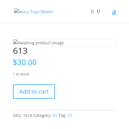
613
$
30.00
1 in stock
613
Add to cart
quantity
SKU:
1614
Category:
S1
Tag:
S1