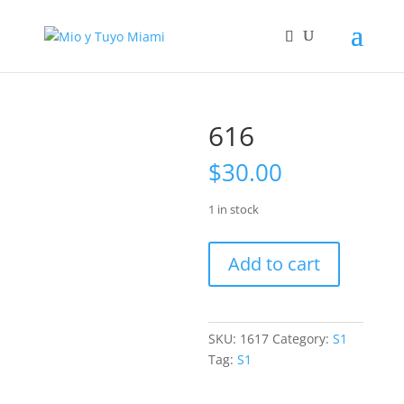
616
$
30.00
1 in stock
616
Add to cart
quantity
SKU:
1617
Category:
S1
Tag:
S1