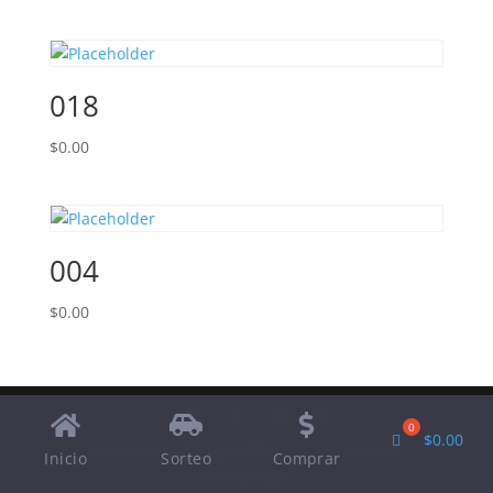
018
$
0.00
004
$
0.00
$
0.00
Designed by
Elegant Themes
| Powered by
Inicio
Sorteo
Comprar
WordPress