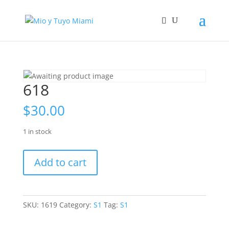
618
$
30.00
1 in stock
618
Add to cart
quantity
SKU:
1619
Category:
S1
Tag:
S1