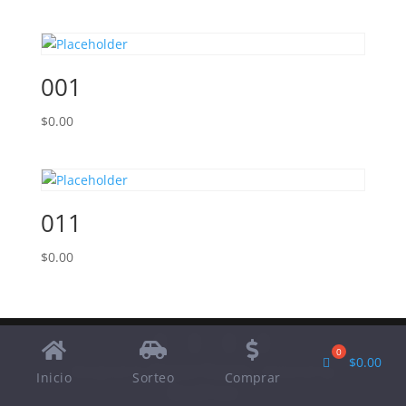
001
$
0.00
011
$
0.00
$
0.00
Designed by
Elegant Themes
| Powered by
Inicio
Sorteo
Comprar
WordPress