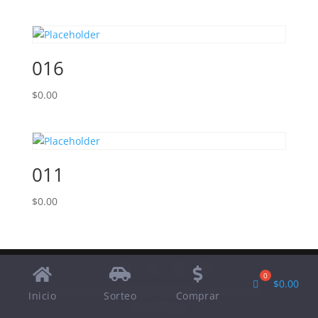
016
$
0.00
011
$
0.00
$
0.00
Designed by
Elegant Themes
| Powered by
Inicio
Sorteo
Comprar
WordPress