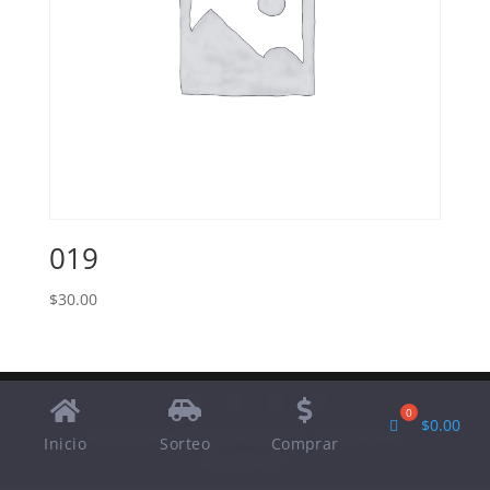
019
$
30.00
$
0.00
Designed by
Elegant Themes
| Powered by
Inicio
Sorteo
Comprar
WordPress