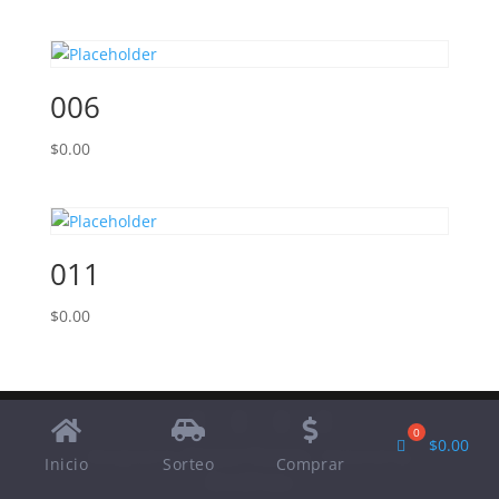
006
$
0.00
011
$
0.00
$
0.00
Designed by
Elegant Themes
| Powered by
Inicio
Sorteo
Comprar
WordPress