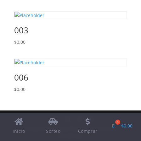
003
$
0.00
006
$
0.00
$
0.00
Designed by
Elegant Themes
| Powered by
Inicio
Sorteo
Comprar
WordPress