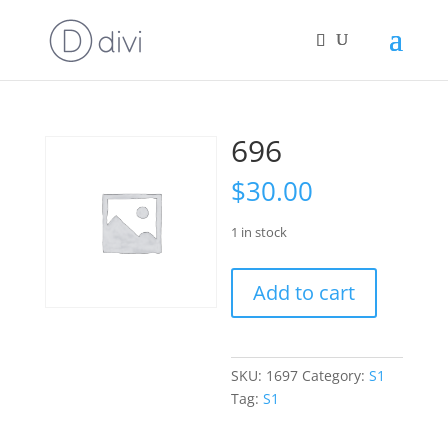
696
$
30.00
1 in stock
696
Add to cart
quantity
SKU:
1697
Category:
S1
Tag:
S1