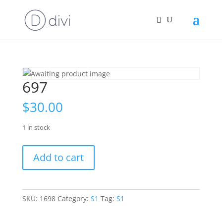
697
$
30.00
1 in stock
697
Add to cart
quantity
SKU:
1698
Category:
S1
Tag:
S1