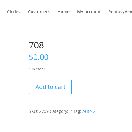
Circles
Customers
Home
My account
RentasyVen
708
$
0.00
1 in stock
708
Add to cart
quantity
SKU:
2709
Category:
2
Tag:
Auto-2